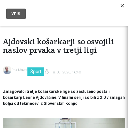
Ajdovski košarkarji so osvojili
naslov prvaka v tretji ligi
Rok Maver
Šport
18. 05. 2026, 16:40
Zmagovalci tretje košarkarske lige so zasluženo postali
košarkarji Leone Ajdovščine. V finalni seriji so bili z 2:0 v zmagah
boljši od tekmecev iz Slovenskih Konjic.