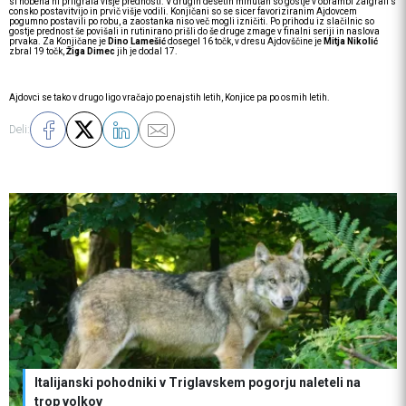
si nobena ni priigrala višje prednosti. V drugih desetih minutah so gostje v obrambi zaigrali s
consko postavitvijo in prvič višje vodili. Konjičani so se sicer favoriziranim Ajdovcem
pogumno postavili po robu, a zaostanka niso več mogli izničiti. Po prihodu iz slačilnic so
gostje prednost še povišali in rutinirano prišli do še druge zmage v finalni seriji in naslova
prvaka. Za Konjičane je
Dino Lamešić
dosegel 16 točk, v dresu Ajdovščine je
Mitja Nikolić
zbral 19 točk,
Žiga Dimec
jih je dodal 17.
Ajdovci se tako v drugo ligo vračajo po enajstih letih, Konjice pa po osmih letih.
Deli:
Italijanski pohodniki v Triglavskem pogorju naleteli na
trop volkov