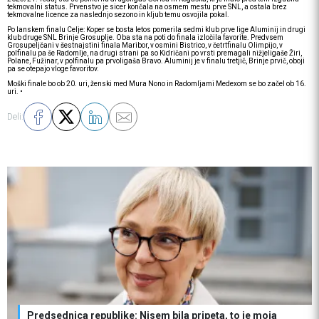
tekmovalni status. Prvenstvo je sicer končala na osmem mestu prve SNL, a ostala brez
tekmovalne licence za naslednjo sezono in kljub temu osvojila pokal.
Po lanskem finalu Celje: Koper se bosta letos pomerila sedmi klub prve lige Aluminij in drugi
klub druge SNL Brinje Grosuplje. Oba sta na poti do finala izločila favorite. Predvsem
Grosupeljčani v šestnajstini finala Maribor, v osmini Bistrico, v četrtfinalu Olimpijo, v
polfinalu pa še Radomlje, na drugi strani pa so Kidričani po vrsti premagali nižjeligaše Žiri,
Polane, Fužinar, v polfinalu pa prvoligaša Bravo. Aluminij je v finalu tretjič, Brinje prvič, oboji
pa se otepajo vloge favoritov.
Moški finale bo ob 20. uri, ženski med Mura Nono in Radomljami Medexom se bo začel ob 16.
uri. •
Deli:
Predsednica republike: Nisem bila pripeta, to je moja