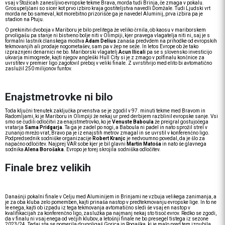
vsaj v Stožicah zanesljivo evropske tekme Brava, morda tudi Brinja, če zmaga v pokalu.
Grosupeljčani so sicer kot prvo izbiro kraja gostiteljstva navedli Domžale. Tudi Ljudski vrt
morda ne bo sameval, kot morebitno prizorišče ga je navedel Aluminij, prva izbira pa je
stadion na Ptuju.
O prekinitvi dvoboja v Mariboru je bilo prelitega že veliko črnila, ob kaosu v mariborskem
prvoligašu pa stanje ni bistveno bolje niti v Olimpiji, kjer pravega vlagatelja niti ni, saj je s
formalni lastnik članskega moštva
Adam Delius
zanaša predvdem na prihodke od evropskih
tekmovanjih ali prodaje nogometašev, sam pa v žep ne seže. In letos Evrope ob že tako
izpraznjeni denarnici ne bo. Mariborski vlagatelj
Acun Ilicali
pa se s slovensko investicijo
ukvarja mimogrede, kajti njegov angleški Hull City si je z zmago v polfinalu končnice za
uvrstitev v premier ligo zagotovil preboj v veliki finale. Z uvrstitvijo med elito bi avtomatično
zaslužil 250 milijonov funtov.
Enajstmetrovke ni bilo
Toda ključni trenutek zaključka prvenstva se je zgodil v 97. minuti tekme med Bravom in
Radomljami, ki je Mariboru in Olimpiji že nekaj ur pred derbijem razblinil evropske sanje. Vsi
smo se čudili odločitvi za enajstmetrovko, ko je
Venuste Baboula
že preigral gostujočega
vratarja
Sama Pridgarja
. Ta ga je zadel po nogi, a Baboula ni padel in nato sprožil strel v
zunanjo mrežo vrat, Bravo pa je iz enajstih metrov zmagal in se uvrstil v konferenčno ligo.
Podpredsednik sodniške organizacije
Robert Kranjc
je nedvoumno povedal, da je šlo za
napačno odločitev. Najprej VAR sobe kjer je bil glavni
Martin Matoša
in nato še glavnega
sodnika
Alena Borošaka
. Evropo je torej skrojila sodniška odločitev.
Finale brez velikih
Današnji pokalni finale v Celju med Aluminijem in Brinjami ne vzbuja velikega zanimanja, a
je za oba kluba zelo pomemben, kajti prinaša nastop v predtekmovanju evropske lige. In to ne
le enega, kajti ob izpadu iz tega tekmovanja avtomatično sledi še vsaj en nastop v
kvalifikacijah za konferenčno ligo, zaslužka pa najmanj nekaj sto tisoč evrov. Redko se zgodi,
da v finalu ni vsaj enega od večjih klubov, a letošnji finale ne bo presegel tistega iz sezone
2023/24. Tedaj sta se pomerila drugoligaš Gorica in Rogaška, ki je malo pred tem izgubila