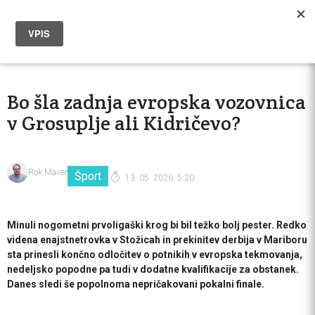
Bo šla zadnja evropska vozovnica
v Grosuplje ali Kidričevo?
Rok Maver
Šport
13. 05. 2026, 5:20
Minuli nogometni prvoligaški krog bi bil težko bolj pester. Redko
videna enajstnetrovka v Stožicah in prekinitev derbija v Mariboru
sta prinesli končno odločitev o potnikih v evropska tekmovanja,
nedeljsko popodne pa tudi v dodatne kvalifikacije za obstanek.
Danes sledi še popolnoma nepričakovani pokalni finale.