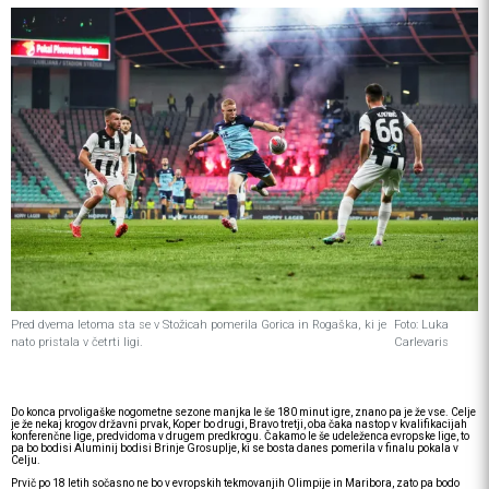
Pred dvema letoma sta se v Stožicah pomerila Gorica in Rogaška, ki je
Foto: Luka
nato pristala v četrti ligi.
Carlevaris
Do konca prvoligaške nogometne sezone manjka le še 180 minut igre, znano pa je že vse. Celje
je že nekaj krogov državni prvak, Koper bo drugi, Bravo tretji, oba čaka nastop v kvalifikacijah
konferenčne lige, predvidoma v drugem predkrogu. Čakamo le še udeleženca evropske lige, to
pa bo bodisi Aluminij bodisi Brinje Grosuplje, ki se bosta danes pomerila v finalu pokala v
Celju.
Prvič po 18 letih sočasno ne bo v evropskih tekmovanjih Olimpije in Maribora, zato pa bodo