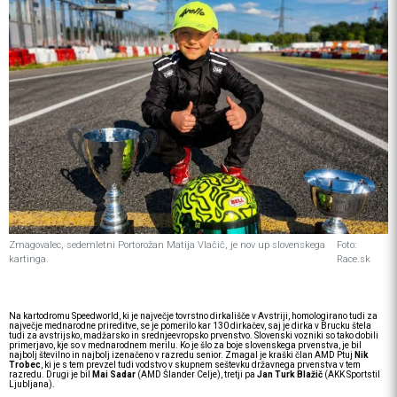
Zmagovalec, sedemletni Portorožan Matija Vlačič, je nov up slovenskega
Foto:
kartinga.
Race.sk
Na kartodromu Speedworld, ki je največje tovrstno dirkališče v Avstriji, homologirano tudi za
največje mednarodne prireditve, se je pomerilo kar 130 dirkačev, saj je dirka v Brucku štela
tudi za avstrijsko, madžarsko in srednjeevropsko prvenstvo. Slovenski vozniki so tako dobili
primerjavo, kje so v mednarodnem merilu. Ko je šlo za boje slovenskega prvenstva, je bil
najbolj številno in najbolj izenačeno v razredu senior. Zmagal je kraški član AMD Ptuj
Nik
Trobec
, ki je s tem prevzel tudi vodstvo v skupnem seštevku državnega prvenstva v tem
razredu. Drugi je bil
Mai Sadar
(AMD Šlander Celje), tretji pa
Jan Turk Blažič
(AKK Sportstil
Ljubljana).