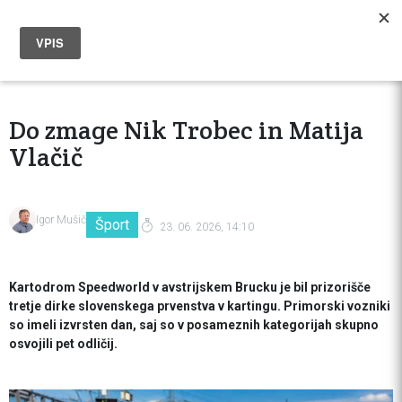
Do zmage Nik Trobec in Matija
Vlačič
Igor Mušič
Šport
23. 06. 2026, 14:10
Kartodrom Speedworld v avstrijskem Brucku je bil prizorišče
tretje dirke slovenskega prvenstva v kartingu. Primorski vozniki
so imeli izvrsten dan, saj so v posameznih kategorijah skupno
osvojili pet odličij.