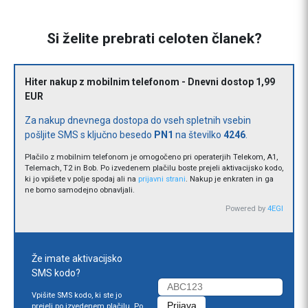
Si želite prebrati celoten članek?
Hiter nakup z mobilnim telefonom - Dnevni dostop 1,99
EUR
Za nakup dnevnega dostopa do vseh spletnih vsebin
pošljite SMS s ključno besedo
PN1
na številko
4246
.
Plačilo z mobilnim telefonom je omogočeno pri operaterjih Telekom, A1,
Telemach, T2 in Bob. Po izvedenem plačilu boste prejeli aktivacijsko kodo,
ki jo vpišete v polje spodaj ali na
prijavni strani
. Nakup je enkraten in ga
ne bomo samodejno obnavljali.
Powered by
4EGI
Že imate aktivacijsko
SMS kodo?
Vpišite SMS kodo, ki ste jo
prejeli po izvedenem plačilu. Po