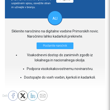
uspešnem vpisu, osvežite stran
in uživajte v branju.
ALI
Sklenite naročnino na digitalne vsebine Primorskih novic.
Naročnino lahko kadarkoli prekinete.
Postanite naročnik
Vsakodnevni dostop do zanimivih zgodb iz
lokalnega in nacionalnega okolja.
Podpora visokokakovostnemu novinarstvu.
Dostopajte do vseh vsebin, kjerkoli in kadarkoli.
Deli: