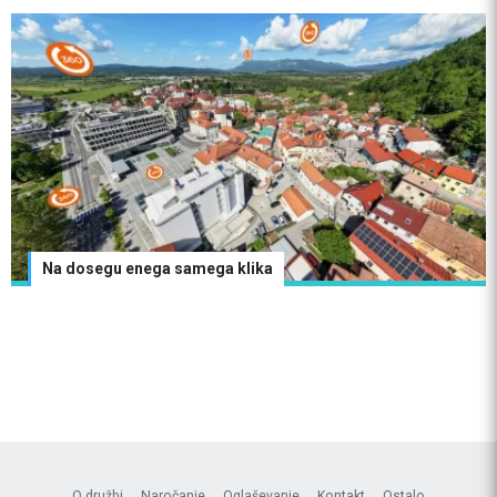
Na dosegu enega samega klika
O družbi
Naročanje
Oglaševanje
Kontakt
Ostalo