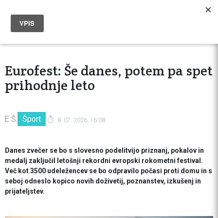
Eurofest: Še danes, potem pa spet
prihodnje leto
E.Š.
Šport
8. 07. 2026, 16:08
Danes zvečer se bo s slovesno podelitvijo priznanj, pokalov in
medalj zaključil letošnji rekordni evropski rokometni festival.
Več kot 3500 udeležencev se bo odpravilo počasi proti domu in s
seboj odneslo kopico novih doživetij, poznanstev, izkušenj in
prijateljstev.