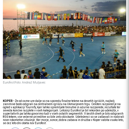
Eurofest
Foto: Andraž Muljavec
KOPER
• Že od osme ure dalje so na sporedu finalne tekme na desetih igriščih, najbolj
zanimive bodo odigrali na centralnem igrišču na Ukmarjevem trgu. Celoten razpored je na
ogled v aplikaciji Tournify, kjer lahko spremljate trenutne in ažurne razporede, rezultate ter
seveda končne razplete v vseh kategorijah. Letošnji Eurofest je bil rekorden po udeležbi, v
superlativih pa lahko govorimo tudi v vseh ostalih segmentih. V šestih dneh je bilo odigranih
856 tekem, vse večerne prireditve so bile zelo obiskane. Udeleženci so se zabavali in nabirali
nove rokometne izkušnje. Ker morje, sonce, dobra zabava in družba v Koper vabita vsako leto,
se čez leto dni obeta nov Eurofest.