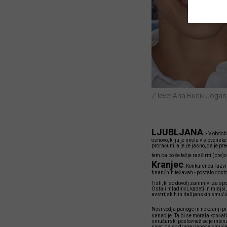
Z leve: Ana Bucik Jogan,
LJUBLJANA
>
V obdobj
osnovo, ki ju je imela v slovens
proračuni, a je že jasno, da je 
tem pa bo še težje razširiti (pre)
Kranjec
. Konkurenca razvi
finančnih težavah - postalo dosto
Tisti, ki so dovolj zanimivi za s
Ostali mladinci, kadeti in mlajši
avstrijskih in italijanskih smuč
Novi vodja panoge in nekdanji p
sanacije. Ta bi se morala končati
smučarski poslovnež se je intenzi
sicer, da so druge panoge smučar