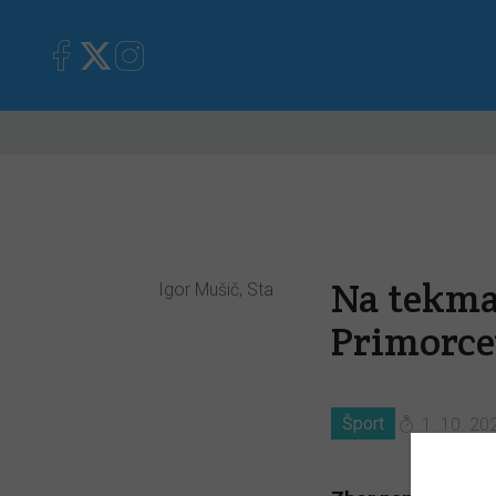
Primorska
Kronika
Mnen
Na tekmah
Igor Mušič, Sta
Primorce
Šport
1. 10. 20