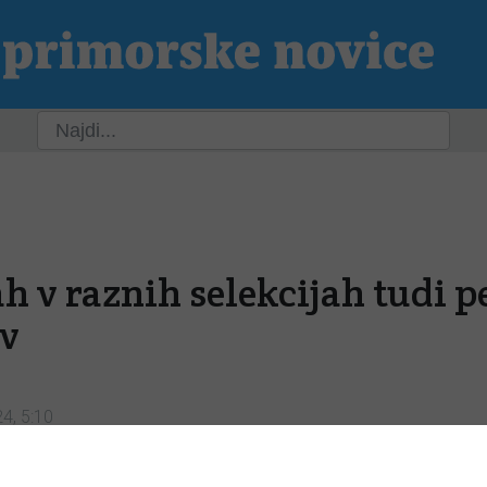
ja
Slovenija
Svet
Kultura
Šport
P
 v raznih selekcijah tudi p
v
24, 5:10