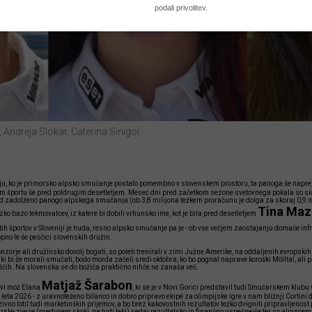
 Andreja Slokar, Caterina Sinigoi
u, ko je primorsko alpsko smučanje postalo pomembno v slovenskem prostoru, ta panoga še naprej
kem športu še pred poldrugim desetletjem. Mesec dni pred začetkom sezone svetovnega pokala so sicer
pred zadolženo panogo alpskega smučanja (ob 3,8 milijona težkem proračunu je dolga za skoraj 0,9 
Tina Maz
ozko bazo tekmovalcev, iz katere bi dobili vrhunsko ime, kot je bila pred desetletjem
tih športov v Sloveniji je huda, resno alpsko smučanje pa je - ob vse večjem zaostajanju domače inf
pno le še peščici slovenskih družin.
ponzorje ali družinsko dovolj bogati, so poleti trenirali v zimi Južne Amerike, na oddaljenih evropsk
, ki bi že morali smučati, bodo morda začeli sredi oktobra, ko bo pognal naprave koroški Mölltal, ali 
iščih. Na slovenska se do božiča praktično nihče ne zanaša več.
Matjaž Šarabon
rvi mož Elana
, ki se je v Novi Gorici predstavil tudi Smučarskem klubu G
 leta 2026 - z uravnoteženo bilanco in dobro pripravo ekipe za olimpijske igre v nam bližnji Cortin
vno lotil tudi marketinških prijemov, a bo brez kakovostnih rezultatov težko dvigniti pripravljenost 
ske zveze (predvsem skoki, pa tudi teki) sedaj rezultatsko in finančno uspešnejše ter so alpince