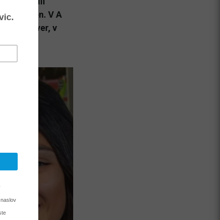
evi potrdil
orskih imen. V A
r Aleš Sever, v