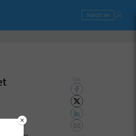
Naroči se
lus
Zanimivosti
Priloge
et
Deli: