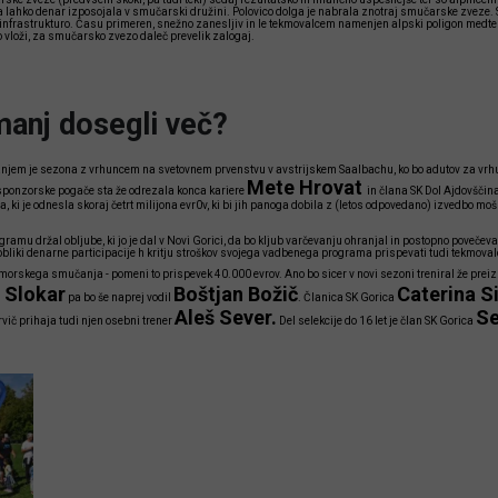
ga lahko denar izposojala v smučarski družini. Polovico dolga je nabrala znotraj smučarske zveze. S
infrastrukturo. Času primeren, snežno zanesljiv in le tekmovalcem namenjen alpski poligon medtem o
iko vloži, za smučarsko zvezo daleč prevelik zalogaj.
manj dosegli več?
em je sezona z vrhuncem na svetovnem prvenstvu v avstrijskem Saalbachu, ko bo adutov za vrhun
Mete Hrovat
sponzorske pogače sta že odrezala konca kariere
in člana SK Dol Ajdovščin
a, ki je odnesla skoraj četrt milijona evr0v, ki bi jih panoga dobila z (letos odpovedano) izvedbo m
ramu držal obljube, ki jo je dal v Novi Gorici, da bo kljub varčevanju ohranjal in postopno povečev
obliki denarne participacije h kritju stroškov svojega vadbenega programa prispevati tudi tekmovalc
orskega smučanja - pomeni to prispevek 40.000 evrov. Ano bo sicer v novi sezoni treniral že prei
 Slokar
Boštjan Božič
Caterina S
pa bo še naprej vodil
. Članica SK Gorica
Aleš Sever.
Se
vič prihaja tudi njen osebni trener
Del selekcije do 16 let je član SK Gorica