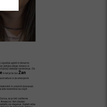
 izgublja ugled in denarno
 potrjeni ekipe, trenerji in
milijona) obdobje varčevanja. Ob
e
Žan
in kot je ta čas
rastrukture in že omenjenih
ih ledenikih in snežnih dvoranah.
pa šele novembra na višjih
orica, se je lotil zahtevne
i d Ampezzo. Kot izkušen
podjetij za vlaganja. Dodati velja
m denarno že pomagale. Sreča v