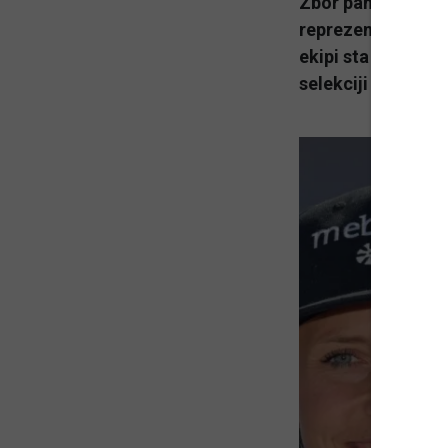
Zbor panoge za al
reprezentančne ek
ekipi sta Ana Buci
selekciji U-16 pa 