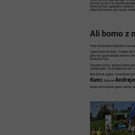
nesreči je, da si je alpska pano
Sloveniji tudi spodobno vadbeno 
odločitve države, da v to kar vel
Ali bomo z 
Pred slovenskim alpskim smučanj
sponzorjev še manj. Znaten del 
piko na i pa je dodala zelena zim
Kranjski Gori.
Šarabon se je v sanacijskem prog
selekcijami. Za to bodo morali v 
Ane Bucik Jogan - prve dame prim
Kunc
Andrejo
, Ajdovko
ekipe za evropski pokal, kamor pr