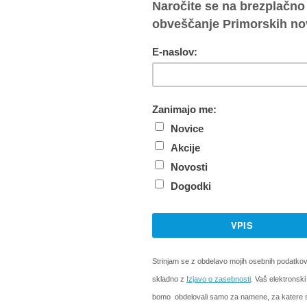
psko smučanje pri Smučarski zvezi Slovenije je pred dn
ipe za novo sezono. V različnih selekcijah je pet prim
k Jogan in Andreja Slokar, v B Caterina Sinigoi in trene
je Sebastjan Bavdaž.