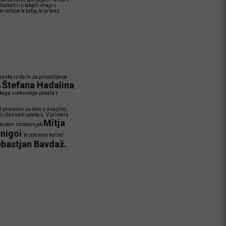
kakalci in tekači imajo v
staja le želja, ki je brez
ske izide in za privabljanje
Štefana Hadalina
a
,
oškega svetovnega pokala v
al proračun za delo z mlajšimi
i članskih selekcij. V primeru
Mitja
zkušeni strokovnjak
inigoi
je potrjena kot del
bastjan Bavdaž.