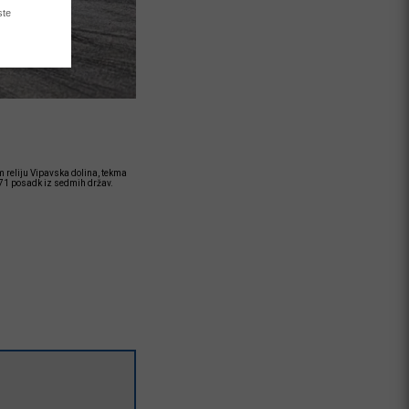
 reliju Vipavska dolina, tekma
e 71 posadk iz sedmih držav.