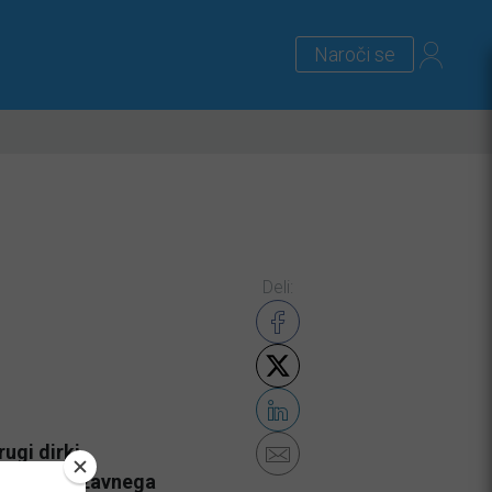
Naroči se
lus
Zanimivosti
Priloge
Deli:
ugi dirki
rstitvi državnega