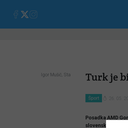
Primorska
Kronika
Mnen
Turk je b
Igor Mušič, Sta
Šport
26. 05. 2
Posadka AMD Gorica
slovenskega prven