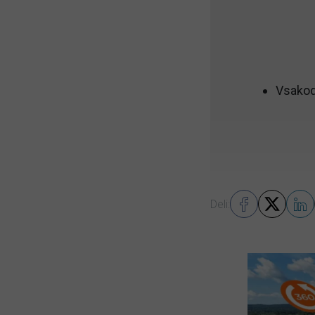
Vsakod
Deli: