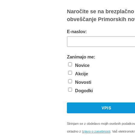
ro osvojila dvojica AK Ajdovščina motorsport Marko Gro