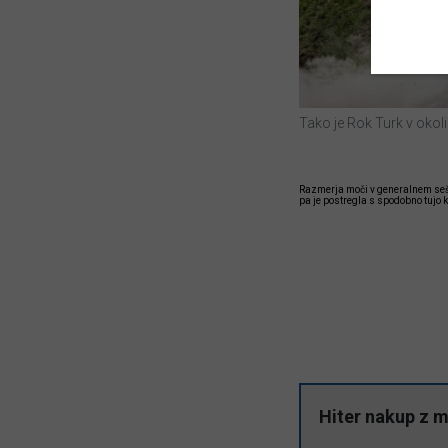
Tako je Rok Turk v okoli
Razmerja moči v generalnem sešt
pa je postregla s spodobno tujo k
Hiter nakup z 