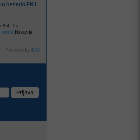
čno besedo
PN1
n Bob. Po
i strani
. Nakup je
Powered by
4EGI