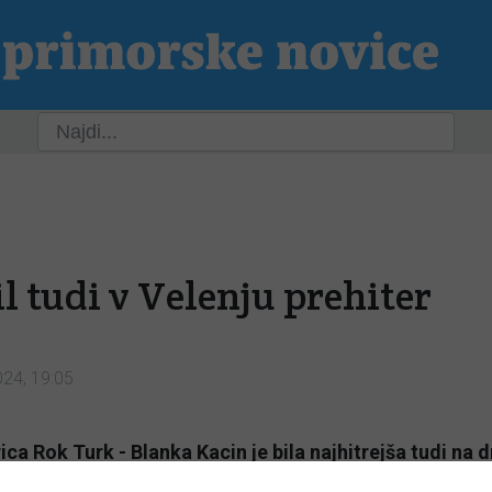
ja
Slovenija
Svet
Kultura
Šport
P
il tudi v Velenju prehiter
024, 19:05
 Rok Turk - Blanka Kacin je bila najhitrejša tudi na dr
stva, na mednarodnem reliju Velenje. V generalni razv