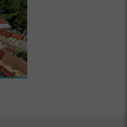
Sredi vročinskega vala so ostali brez h
stavbi odloča o velikih investicijah?