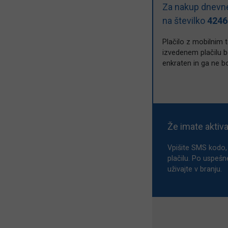
Za nakup dnevne
na številko
4246
Plačilo z mobilnim 
izvedenem plačilu bo
enkraten in ga ne b
Že imate aktiv
Vpišite SMS kodo, 
plačilu. Po uspešn
uživajte v branju.