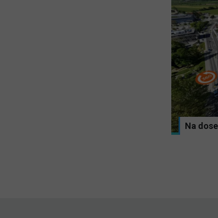
ni nesreči med Uncem in Postojno proti
Na dose