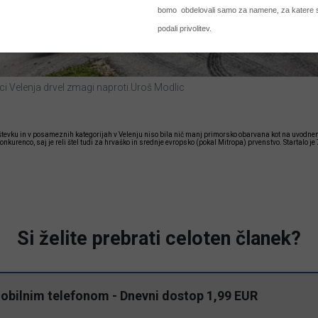
ci Velenja drvel zmagi naproti.Uroš Modlic
evku in v posameznih kategorijah v Velenju niso bila nič manj primorsko obarvana kot na uvodnem
onkurenco, saj je reli štel tudi za hrvaško in srednje evropsko (pokal Mitropa) prvenstvo. Startalo j
Si želite prebrati celoten članek?
mobilnim telefonom - Dnevni dostop 1,99 EUR