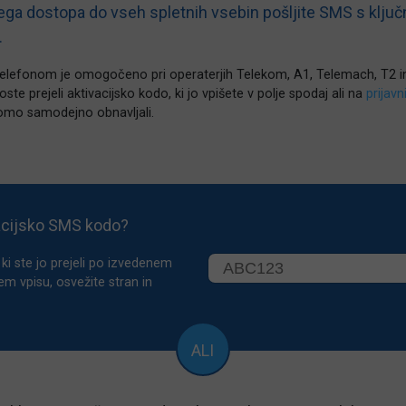
ga dostopa do vseh spletnih vsebin pošljite SMS s klju
.
telefonom je omogočeno pri operaterjih Telekom, A1, Telemach, T2 i
ste prejeli aktivacijsko kodo, ki jo vpišete v polje spodaj ali na
prijavn
omo samodejno obnavljali.
acijsko SMS kodo?
ki ste jo prejeli po izvedenem
em vpisu, osvežite stran in
ALI