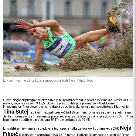
Iz kvalifikacij je v troskoku napredovala tudi Neja Filipič.Bobo
Glavni dogodek prvega dne prvenstva je bil rekord evropskih prvenstev v mešani štafeti 4x400
metrov, ki ga je s časom 3:15,63 dosegla prav gostiteljica prvenstva v Apeldoornu,
Nizozemska. Prva slovenska kandidatka za odličje, skakalka s palico celjskega Kladivarja
Tina Šutej
, je v kvalifikacijah preskočila 455 centimetrov in je s še dvema atletinjama
delila prvo mesto. Za finale ima še precej rezerve, saj je letos že trikrat preskočila 470 cm. Tina
brani srebrno odličje s prejšnjega EP. Finale bo danes ob 19.45.
Neja
Iz kvalifikacij je v finale napredovala tudi specialistka za troskok ljubljanskega ŽAK,
Filipič
, ki je dosegla četrto daljavo s 13,95 metra. Tudi ona je sposobna skočiti več (letos