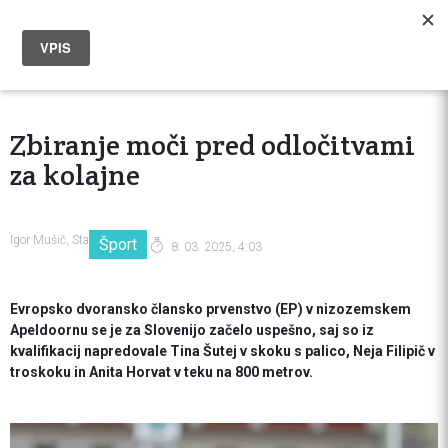
Zbiranje moči pred odločitvami
za kolajne
Igor Mušič, Sta
Šport
8. 03. 2025, 4:03
Evropsko dvoransko člansko prvenstvo (EP) v nizozemskem
Apeldoornu se je za Slovenijo začelo uspešno, saj so iz
kvalifikacij napredovale Tina Šutej v skoku s palico, Neja Filipič v
troskoku in Anita Horvat v teku na 800 metrov.