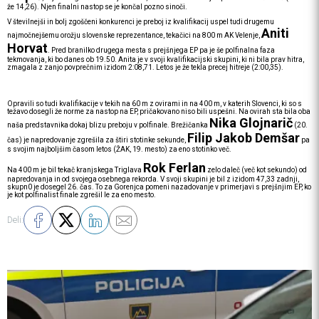
že 14,26). Njen finalni nastop se je končal pozno sinoči.
V številnejši in bolj zgoščeni konkurenci je preboj iz kvalifikacij uspel tudi drugemu
Aniti
najmočnejšemu orožju slovenske reprezentance, tekačici na 800 m AK Velenje,
Horvat
. Pred branilko drugega mesta s prejšnjega EP pa je še polfinalna faza
tekmovanja, ki bo danes ob 19.50. Anita je v svoji kvalifikacijski skupini, ki ni bila prav hitra,
zmagala z zanjo povprečnim izidom 2:08,71. Letos je že tekla precej hitreje (2:00,35).
Opravili so tudi kvalifikacije v tekih na 60 m z ovirami in na 400 m, v katerih Slovenci, ki so s
težavo dosegli že norme za nastop na EP, pričakovano niso bili uspešni. Na ovirah sta bila oba
Nika Glojnarič
naša predstavnika dokaj blizu preboju v polfinale. Brežičanka
(20.
Filip Jakob Demšar
čas) je napredovanje zgrešila za štiri stotinke sekunde,
pa
s svojim najboljšim časom letos (ŽAK, 19. mesto) za eno stotinko več.
Rok Ferlan
Na 400 m je bil tekač kranjskega Triglava
zelo daleč (več kot sekundo) od
napredovanja in od svojega osebnega rekorda. V svoji skupini je bil z izidom 47,33 zadnji,
skupn0 je dosegel 26. čas. To za Gorenjca pomeni nazadovanje v primerjavi s prejšnjim EP, ko
je kot polfinalist finale zgrešil le za eno mesto.
Deli: