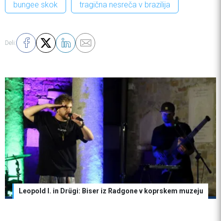
bungee skok
tragična nesreča v brazilija
Deli:
Leopold I. in Drügi: Biser iz Radgone v koprskem muzeju