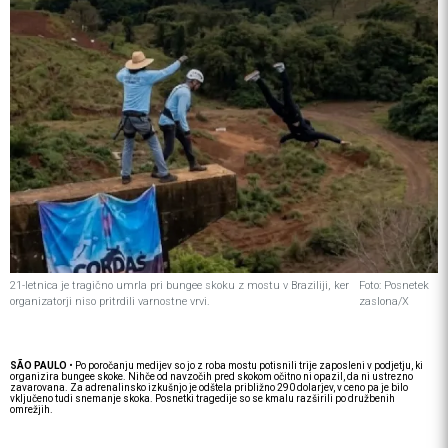
21-letnica je tragično umrla pri bungee skoku z mostu v Braziliji, ker
Foto: Posnetek
organizatorji niso pritrdili varnostne vrvi.
zaslona/X
SÃO PAULO
• Po poročanju medijev so jo z roba mostu potisnili trije zaposleni v podjetju, ki
organizira bungee skoke. Nihče od navzočih pred skokom očitno ni opazil, da ni ustrezno
zavarovana. Za adrenalinsko izkušnjo je odštela približno 290 dolarjev, v ceno pa je bilo
vključeno tudi snemanje skoka. Posnetki tragedije so se kmalu razširili po družbenih
omrežjih.