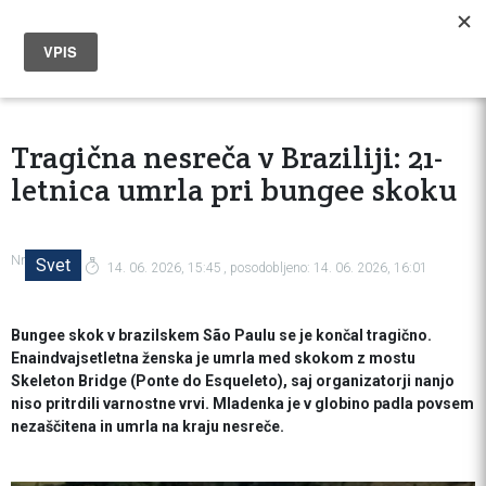
Tragična nesreča v Braziliji: 21-
letnica umrla pri bungee skoku
Nr
Svet
14. 06. 2026, 15:45
, posodobljeno:
14. 06. 2026, 16:01
Bungee skok v brazilskem São Paulu se je končal tragično.
Enaindvajsetletna ženska je umrla med skokom z mostu
Skeleton Bridge (Ponte do Esqueleto), saj organizatorji nanjo
niso pritrdili varnostne vrvi. Mladenka je v globino padla povsem
nezaščitena in umrla na kraju nesreče.