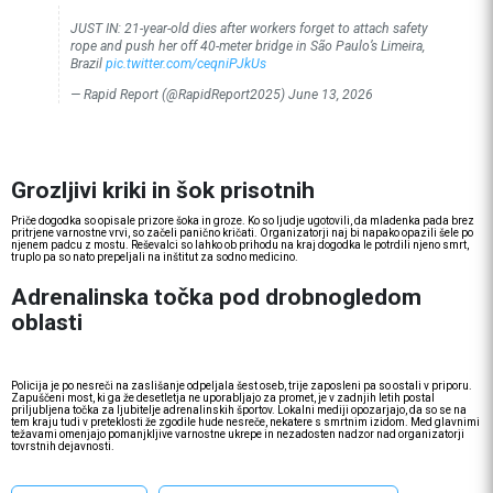
JUST IN: 21-year-old dies after workers forget to attach safety
rope and push her off 40-meter bridge in São Paulo’s Limeira,
Brazil
pic.twitter.com/ceqniPJkUs
— Rapid Report (@RapidReport2025)
June 13, 2026
Grozljivi kriki in šok prisotnih
Priče dogodka so opisale prizore šoka in groze. Ko so ljudje ugotovili, da mladenka pada brez
pritrjene varnostne vrvi, so začeli panično kričati. Organizatorji naj bi napako opazili šele po
njenem padcu z mostu. Reševalci so lahko ob prihodu na kraj dogodka le potrdili njeno smrt,
truplo pa so nato prepeljali na inštitut za sodno medicino.
Adrenalinska točka pod drobnogledom
oblasti
Policija je po nesreči na zaslišanje odpeljala šest oseb, trije zaposleni pa so ostali v priporu.
Zapuščeni most, ki ga že desetletja ne uporabljajo za promet, je v zadnjih letih postal
priljubljena točka za ljubitelje adrenalinskih športov. Lokalni mediji opozarjajo, da so se na
tem kraju tudi v preteklosti že zgodile hude nesreče, nekatere s smrtnim izidom. Med glavnimi
težavami omenjajo pomanjkljive varnostne ukrepe in nezadosten nadzor nad organizatorji
tovrstnih dejavnosti.