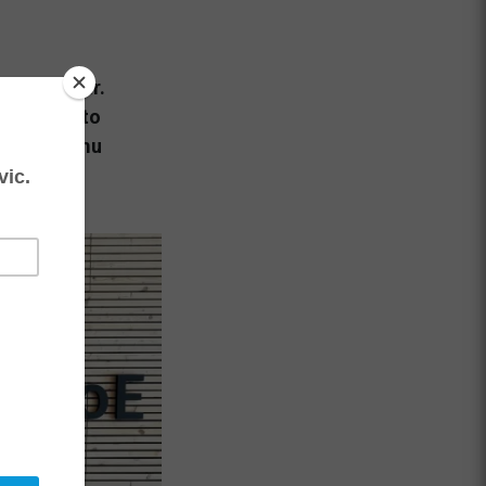
e izvolilo dr.
litev na to
e njegovemu
esarstva.