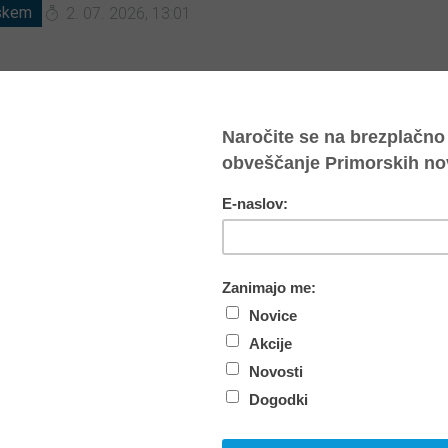
rskem
2. 07. 2026, 13:01
ženje
Society of Wood Science and Technology (SWST)
j
opfa iz Univerze na Primorskem za predsednika. Izvo
i mednarodnih kolegov predstavlja pomembno priznanj
 ter vodstvenim sposobnostim v svetovni skupnosti l