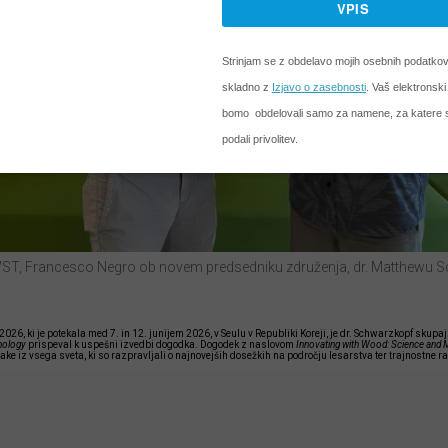
WST, Francesco Negro ob novem predsedniku združenja, dr. Matthewu 
6, ki je potekala med 7. in 12. junijem 2026, v Seulu v Republiki Koreji, je dr. Schwarzkopf skupaj
nology
prispeval k uspešni izvedbi dogodka. Dogodek z naslovom
Innovating with Wood: Science and Ma
ake iz vsega sveta, ki so razpravljali o najnovejših dosežkih na področju lesarstva ter trajnostne r