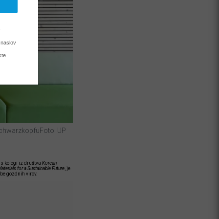
Schwarzkopfu
Foto: UP
 s kolegi iz društva
Korean
terials for a Sustainable Future
, je
abe gozdnih virov.