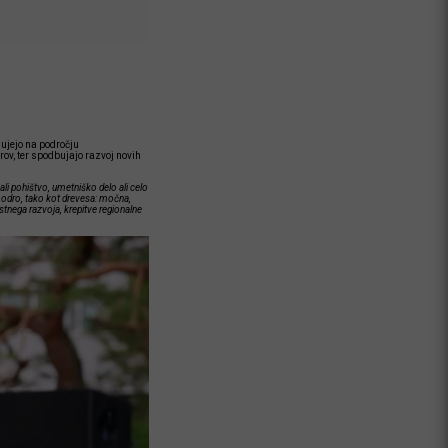
lujejo na področju
rov, ter spodbujajo razvoj novih
ali pohištvo, umetniško delo ali celo
odro, tako kot drevesa: močna,
stnega razvoja, krepitve regionalne