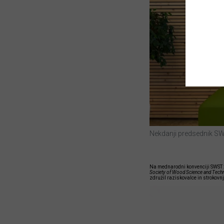
Nekdanji predsednik S
Na mednarodni konvenciji SWST 202
Society of Wood Science and Tech
združil raziskovalce in strokovnj