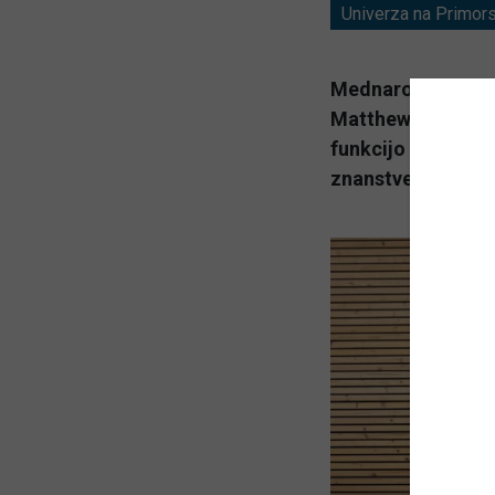
Univerza na Primo
Mednarodno zdru
Matthewa Schwarzk
funkcijo s stran
znanstvenemu delu