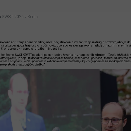
a SWST 2026 v Seulu
kovno združenje znanstvenikov, inženirjev, strokovnjakov za trženje in drugih strokovnjakov, ki de
 si prizadevajo za trajnostno in učinkovito uporabo lesa, enega okolju najbolj prijaznih naravnih vi
ov, ki prispevajo k napredku družbe in industrije.
a konferenci SWST-KSWST poudaril pomen izobraževanja in znanstvenih združenj: "
Če ste kdaj izdelov
potrpežljivosti
," je dejal in dodal: "
Morda ta lekcija ne pomeni, da moramo upočasniti, temveč da rastemo m
na v naši skupnosti. Večja uporaba lesa kot obnovljivega materiala je ključnega pomena za spodbujanje trajno
nje prehoda v nizkoogljično družbo
."