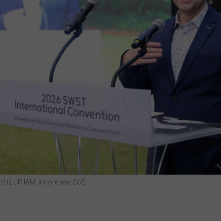
f iz UP IAM, Innorenew CoE