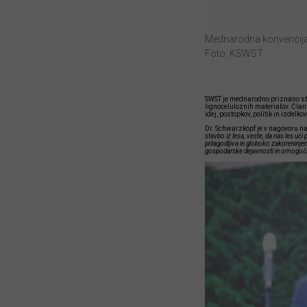
Mednarodna konvencij
Foto: KSWST
SWST je mednarodno priznano stro
lignoceluloznih materialov. Člani
idej, postopkov, politik in izdelk
Dr. Schwarzkopf je v nagovoru n
stavbo iz lesa, veste, da nas les uči 
prilagodljiva in globoko zakoreninje
gospodarske dejavnosti in omogoča