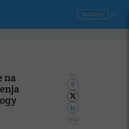
Naroči se
lus
Zanimivosti
Priloge
e na
Deli:
enja
logy