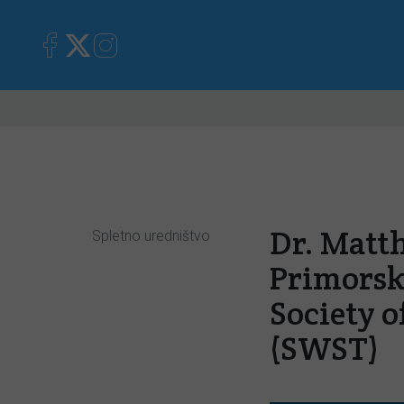
Primorska
Kronika
Mnen
Dr. Matt
Spletno uredništvo
Primorsk
Society 
(SWST)