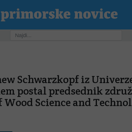
ja
Slovenija
Svet
Kultura
Šport
P
hew Schwarzkopf iz Univerz
em postal predsednik združ
of Wood Science and Techno