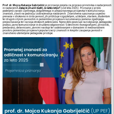
Prof. dr. Mojca Kukanja Gabrijelčič
je priznanje prejela za pripravo priročnika o nadarjenosti
in nadarjenih
Zakaj bi jih učili hoditi, če lahko letijo?
(izid leta 2025). Priznanje ji je bilo
podeljeno zaradi izjemnega, dolgoletnega in prepoznavnega prispevka h komuniciranju
znanosti, zlasti na področju izobraževanja nadarjenih. Znanstvena spoznanja uspešno
prenaša v strokovno in širšo javnost, jih približuje vzgojiteljem, učiteljem, staršem, študentom
ter drugim ciljnim javnostim in pomembno prispeva k razumevanju pomena zgodnjega
prepoznavanja ter razvoja otrokovih potencialov. Njeno delo povezuje raziskovanje, pedagoško
prakso, javno komuniciranje in družbeno odgovornost. S številnimi monografijami, priročniki,
predavanji, delavnicami, javnimi nastopi ter sodelovanjem v domačem in mednarodnem
prostoru pomembno prispeva k popularizaciji znanosti in krepitvi zaupanja javnosti v
znanstveno utemeljene pedagoške pristope.