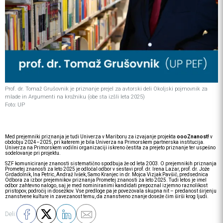
Prof. dr. Tomaž Grušovnik je priznanje prejel za avtorski deli Okoljski pojmovnik za
mlade in Argumenti na krožniku (obe sta izšli leta 2025)
Foto: UP
Med prejemniki priznanja je tudi Univerza v Mariboru za izvajanje projekta
oooZnanost!
v
obdobju 2024–2025, pri katerem je bila Univerza na Primorskem partnerska institucija.
Univerza na Primorskem vodilni organizaciji iskreno čestita za prejeto priznanje ter uspešno
sodelovanje pri projektu.
SZF komuniciranje znanosti sistematično spodbuja že od leta 2003. O prejemnikih priznanja
Prometej znanosti za leto 2025 je odločal odbor v sestavi prof. dr. Irena Lazar, prof. dr. Jože
Grdadolnik, Ina Petric, Andraž Ivšek, Samo Kranjec in dr. Mojca Vizjak Pavšič, predsednica
Odbora za izbor prejemnikov priznanja Prometej znanosti za leto 2025. Tudi letos je imel
odbor zahtevno nalogo, saj je med nominiranimi kandidati prepoznal izjemno raznolikost
pristopov, področij in dosežkov. Vse predloge pa je povezovala skupna nit – predanost širjenju
znanstvene kulture in zavezanost temu, da znanstveno znanje doseže čim širši krog ljudi.
Deli: