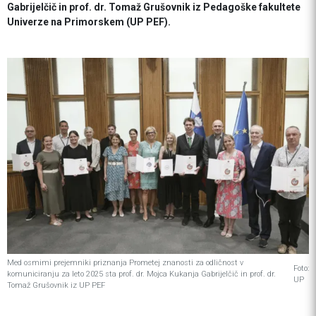
Gabrijelčič in prof. dr. Tomaž Grušovnik iz Pedagoške fakultete
Univerze na Primorskem (UP PEF).
Med osmimi prejemniki priznanja Prometej znanosti za odličnost v
Foto:
komuniciranju za leto 2025 sta prof. dr. Mojca Kukanja Gabrijelčič in prof. dr.
UP
Tomaž Grušovnik iz UP PEF