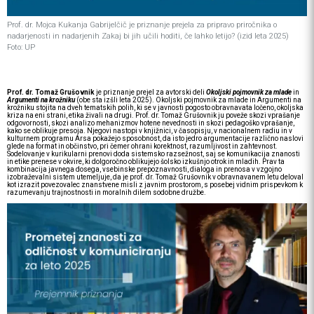
Prof. dr. Mojca Kukanja Gabrijelčič je priznanje prejela za pripravo priročnika o
nadarjenosti in nadarjenih Zakaj bi jih učili hoditi, če lahko letijo? (izid leta 2025)
Foto: UP
Prof. dr. Tomaž Grušovnik
je priznanje prejel za avtorski deli
Okoljski pojmovnik za mlade
in
Argumenti na krožniku
(obe sta izšli leta 2025). Okoljski pojmovnik za mlade in Argumenti na
krožniku stojita na dveh tematskih polih, ki se v javnosti pogosto obravnavata ločeno, okoljska
kriza na eni strani, etika živali na drugi. Prof. dr. Tomaž Grušovnik ju poveže skozi vprašanje
odgovornosti, skozi analizo mehanizmov hotene nevednosti in skozi pedagoško vprašanje,
kako se oblikuje presoja. Njegovi nastopi v knjižnici, v časopisju, v nacionalnem radiu in v
kulturnem programu Arsa pokažejo sposobnost, da isto jedro argumentacije različno naslovi
glede na format in občinstvo, pri čemer ohrani korektnost, razumljivost in zahtevnost.
Sodelovanje v kurikularni prenovi doda sistemsko razsežnost, saj se komunikacija znanosti
in etike prenese v okvire, ki dolgoročno oblikujejo šolsko izkušnjo otrok in mladih. Prav ta
kombinacija javnega dosega, vsebinske prepoznavnosti, dialoga in prenosa v vzgojno
izobraževalni sistem utemeljuje, da je prof. dr. Tomaž Grušovnik v obravnavanem letu deloval
kot izrazit povezovalec znanstvene misli z javnim prostorom, s posebej vidnim prispevkom k
razumevanju trajnostnosti in moralnih dilem sodobne družbe.