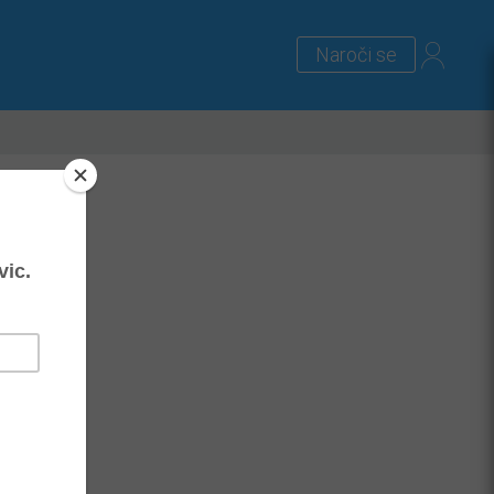
Naroči se
lus
Zanimivosti
Priloge