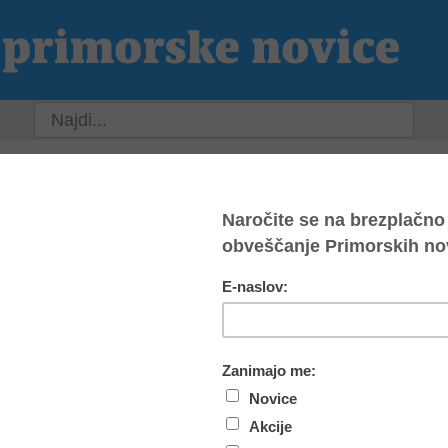
ja
Slovenija
Svet
Kultura
Šport
P