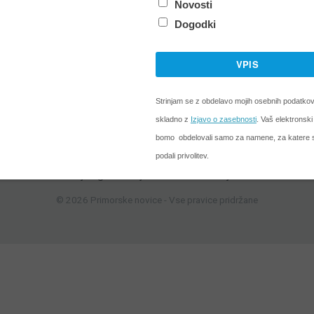
k
li se boste zavedati nekaterih talentov in postalo vam bo jasno, kakšen
etni privlak so vaše misli. A videli boste, kako velika odgovornost je to.
O družbi
Naročanje
Oglaševanje
Kontakt
Ostalo
Izjava o zasebnosti
© 2026 Primorske novice - Vse pravice pridržane