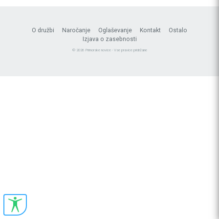
O družbi
Naročanje
Oglaševanje
Kontakt
Ostalo
Izjava o zasebnosti
© 2026 Primorske novice - Vse pravice pridržane