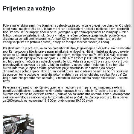
Prijeten za vožnjo
Pohvalna je izbira zanimive tkanine na delu oblog, še vedno pa je precej trde plastike. Ob rdeči
črtici zunaj na stebričku so tu in tam vidni rahli dekorativni našitki z motivacijskimi sporočili
tipa “be cool” in “be happy”. Sedeži ne želijo tvegati s športnim oprijemom za lomljenje širokih
hrbtov, pač pa so zgledno široki, čeprav malce na račun bočnega oprijema, del posrečenega
dizajna pa so tudi prešite površine. Ampak C3 je malček in tako je odmerjen tudi prostor
zadaj; večja kot sta potnika spredaj, hitreje se manjša možnost sedenja zadaj.
Pri štirih metrih je prtljažnika za povprečnih 310 litrov, ki ga omejuje tudi zelo visok nakladalni
rob. Kar se pogona tiče, tu pravzaprav ni nikakršne filozofije. Hišni mlinček na dosegu roke je
še vedno 1,2-litrski trivaljnik z umetnim dihanjem, konfiguriran na 74 kW (100 KM), ki se mu
priklanja šeststopenjski ročni menjalnik. Z 205 Nm navora je C3 tudi ravno prav poskočen, a
mu hitro pešajo moči, če je v avtu ob vozniku še kdo. Pelje se ta novi C3 prav tako, kot vsi tipični
predstavniki njegovega razreda, z lažjim zadkom, z neposrednim volanom, ki na trenutke
skriva informacije izpod asfalta, predvsem pa je motorno toliko osnoven, da nekega
dinamičnega polaganja ovinkov z njim voznik z vsaj malo zdrave pameti ne bo niti poskusil.
Še posebej, ker je podvozje nastavljeno bolj mehko in se reč kar občutno nagiba. Poraba? Za
bolj dinamične premike med semaforji v mestu in ko izven mesta ne cijazite v koloni - sedem
litrov.
Paket max je trenutno najvišji nivo opreme in med serijskimi parametri najdemo električni
pomik zadnjih stekel, samodejno klimatsko napravo, črno streho in 17-palčna lita platišča -
skratka vse, kar se najde v tem razredu, plus osnovna varnostna oprema, neke hudo napredne
elektronike v slogu samodejnega tempomata pač ne pričakujte. Za doplačilo je tu bela barva
za 200 evrov, ki osnovno ceno 19.500 evrov dvigne na 19.700 evrov.