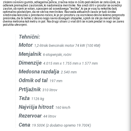
zloženi osnovni gumbi, odlagalna polica, zračna reža in čisto pod oknom še zelo ozek, za
odtenek premajhen zaslonček, ki nadomešča merilnike. Na sredi štrli v prostor še osrednji
zaslon, ob njem je volan, sposojen od sosedovega “levčka”, ki pa je vsaj tu nekoliko bolj
optimalno postavljen, da ne skriva merilnikov. Razvada aktualnih časov je tudi široka
sredinska konzola s prestavno ročico, ki je pri prostoru za voznikovo desno koleno preprosto
preširoka, da bi lahko z desno nogo ravno dosegali stopalke, sploh če ste po merah bližje
dvema metroma kot metru in pol. Na drugi strani z vrat štrli še nizek predal in nogi se zares
počutita utesnjeni.
Tehnični:
Motor
: 1,2-litrski bencinski motor 74 kW (100 KM)
Menjalnik
: 6-stopenjski, ročni
Dimenzije
: 4.015 mm x 1.755 mm x 1.577 mm
Medosna razdalja
: 2.540 mm
Odmik od tal
: 197 mm
Prtljažnik
: 310 litrov
Teža
: 1126 kg
Najvišja hitrost
: 160 km/h
Rezervoar
: 44 litrov
Cena
: 19.500€ (z dodatno opremo 19.700€)