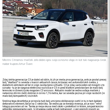
Mestni Citroenov malček zelo dobro igra svojo osnovno vlogo in kot tak nagovarja širok
nabor kupcev.Artur Švarc
Zdaj četrta generacija C3 je daleč od oblin, ki jih je imela prva generacija, avto je postal precej
bolj “škatlast” in seveda v maniri aktualnih časov, križanec več avtomobilskih svetov, z
dodatnim odmikom od tal in višje zastavljeno silhueto. C3 je zdaj samo eden od mnogih s to
oznako - tu je še njegova električna različica e-C3 in pred kratkim predstavljen še malo bolj
terensko in dimenzijsko mogočen C3 aircross. Aktualni model še vedno ostaja malček z
natančno štirimi metri dolžine in širino 1,76 metra, kar se seveda pozna pri višje rastočih (in
malo bolj kompaktnih) voznikih.
Sredina tega desetletja je prinesla tudi bolj umirjeno oblikovanje svetil in tu in tam kakšen
dekorativni element, kot je na C-stebričku. Še vedno pa se krešejo mnenja, ali je novi “retro”
lotogip posrečen ali ne. Tanka je meja okusa med skoki v preteklost in kičem, ampak končno
odločitev prepuščamo vam. Iz drugega sveta je tudi notranjost - v več prečnih nivojih so