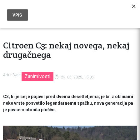
Citroen C3: nekaj novega, nekaj
drugačnega
Artur Švarc
Zanimivosti
29. 05. 2025, 13:05
C3, ki je se je pojavil pred dvema desetletjema, je bil z oblinami
neke vrste posvetilo legendarnemu spačku, nova generacija pa
je povsem obrnila ploščo.