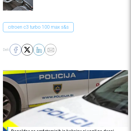
citroen c3 turbo 100 max s&s
Deli: