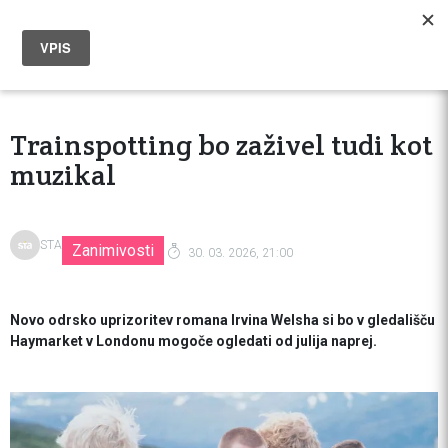
Trainspotting bo zaživel tudi kot
muzikal
STA
Zanimivosti
30. 03. 2026, 21:00
Novo odrsko uprizoritev romana Irvina Welsha si bo v gledališču
Haymarket v Londonu mogoče ogledati od julija naprej.