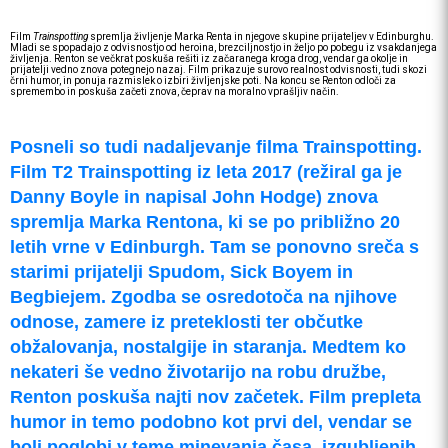
Film
Trainspotting
spremlja življenje Marka Renta in njegove skupine prijateljev v Edinburghu.
Mladi se spopadajo z odvisnostjo od heroina, brezciljnostjo in željo po pobegu iz vsakdanjega
življenja. Renton se večkrat poskuša rešiti iz začaranega kroga drog, vendar ga okolje in
prijatelji vedno znova potegnejo nazaj. Film prikazuje surovo realnost odvisnosti, tudi skozi
črni humor, in ponuja razmislek o izbiri življenjske poti. Na koncu se Renton odloči za
spremembo in poskuša začeti znova, čeprav na moralno vprašljiv način.
Posneli so tudi nadaljevanje filma Trainspotting.
Film T2 Trainspotting iz leta 2017 (režiral ga je
Danny Boyle in napisal John Hodge) znova
spremlja Marka Rentona, ki se po približno 20
letih vrne v Edinburgh. Tam se ponovno sreča s
starimi prijatelji Spudom, Sick Boyem in
Begbiejem. Zgodba se osredotoča na njihove
odnose, zamere iz preteklosti ter občutke
obžalovanja, nostalgije in staranja. Medtem ko
nekateri še vedno životarijo na robu družbe,
Renton poskuša najti nov začetek. Film prepleta
humor in temo podobno kot prvi del, vendar se
bolj poglobi v teme minevanja časa, izgubljenih