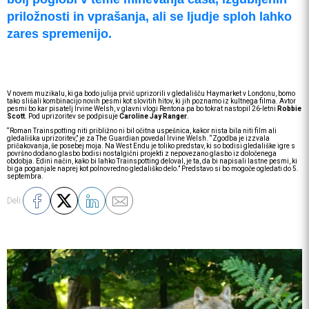
priložnosti in vprašanja, ali se ljudje sploh lahko
zares spremenijo.
V novem muzikalu, ki ga bodo julija prvič uprizorili v gledališču Haymarket v Londonu, bomo
tako slišali kombinacijo novih pesmi kot slovitih hitov, ki jih poznamo iz kultnega filma. Avtor
pesmi bo kar pisatelj Irvine Welsh, v glavni vlogi Rentona pa bo tokrat nastopil 26-letni
Robbie
Scott
. Pod uprizoritev se podpisuje
Caroline Jay Ranger
.
“Roman Trainspotting niti približno ni bil očitna uspešnica, kakor nista bila niti film ali
gledališka uprizoritev,” je za The Guardian povedal Irvine Welsh. “Zgodba je izzvala
pričakovanja, še posebej moja. Na West Endu je toliko predstav, ki so bodisi gledališke igre s
površno dodano glasbo bodisi nostalgični projekti z nepovezano glasbo iz določenega
obdobja. Edini način, kako bi lahko Trainspotting deloval, je ta, da bi napisali lastne pesmi, ki
bi ga poganjale naprej kot polnovredno gledališko delo.” Predstavo si bo mogoče ogledati do 5.
septembra.
Deli: