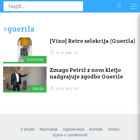
#guerila
[Vino] Retro selekcija (Guerila)
18. 10. 2020, 7:10
Kulinarika
Zmago Petrič z novo kletjo
nadgrajuje zgodbo Guerile
Sobota
26. 05. 2019, 7:05
O družbi
Naročanje
Oglaševanje
Kontakt
Ostalo
Izjava o zasebnosti