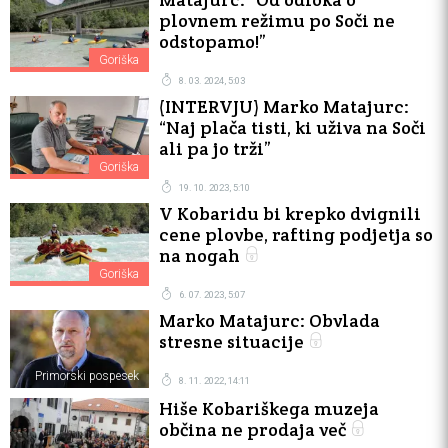
plovnem režimu po Soči ne
odstopamo!”
Goriška
8. 03. 2024, 5:03
(INTERVJU) Marko Matajurc:
“Naj plača tisti, ki uživa na Soči
ali pa jo trži”
Goriška
19. 10. 2023, 5:10
V Kobaridu bi krepko dvignili
cene plovbe, rafting podjetja so
na nogah
Goriška
6. 07. 2023, 5:07
Marko Matajurc: Obvlada
stresne situacije
Primorski pospesek
8. 11. 2022, 14:11
Hiše Kobariškega muzeja
občina ne prodaja več