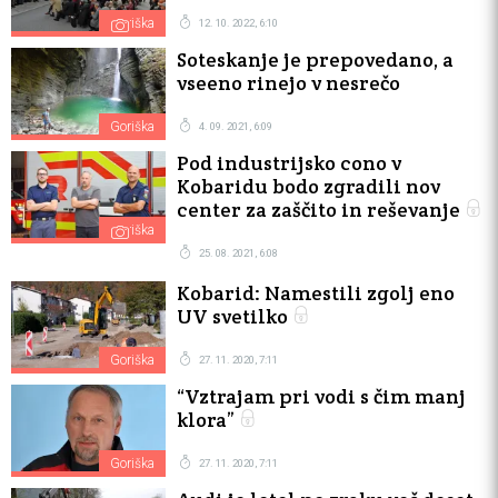
Goriška
12. 10. 2022, 6:10
Soteskanje je prepovedano, a
vseeno rinejo v nesrečo
Goriška
4. 09. 2021, 6:09
Pod industrijsko cono v
Kobaridu bodo zgradili nov
center za zaščito in reševanje
Goriška
25. 08. 2021, 6:08
Kobarid: Namestili zgolj eno
UV svetilko
Goriška
27. 11. 2020, 7:11
“Vztrajam pri vodi s čim manj
klora”
Goriška
27. 11. 2020, 7:11