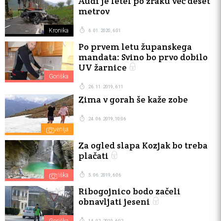
Audi je letel po zraku več deset
metrov
Kronika
6. 01. 2020, 6:01
Po prvem letu županskega
mandata: Svino bo prvo dobilo
UV žarnice
Goriška
26. 11. 2019, 6:11
Zima v gorah še kaže zobe
24. 06. 2019, 10:06
Slovenija
Za ogled slapa Kozjak bo treba
plačati
Goriška
5. 06. 2019, 6:06
Ribogojnico bodo začeli
obnavljati jeseni
14. 02. 2019, 6:02