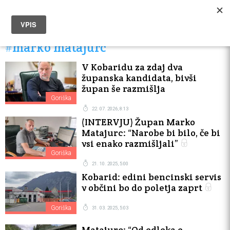
#marko matajurc
V Kobaridu za zdaj dva
županska kandidata, bivši
župan še razmišlja
Goriška
22. 07. 2026, 8:13
(INTERVJU) Župan Marko
Matajurc: “Narobe bi bilo, če bi
vsi enako razmišljali”
Goriška
21. 10. 2025, 5:00
Kobarid: edini bencinski servis
v občini bo do poletja zaprt
Goriška
31. 03. 2025, 5:03
Matajurc: “Od odloka o