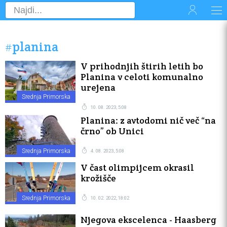
#planina
V prihodnjih štirih letih bo
Planina v celoti komunalno
urejena
Srednja Primorska
10. 08. 2023, 5:08
Planina: z avtodomi nič več “na
črno” ob Unici
Srednja Primorska
4. 08. 2023, 5:08
V čast olimpijcem okrasil
krožišče
Srednja Primorska
10. 02. 2022, 18:02
Njegova ekscelenca - Haasberg