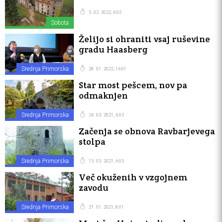
5. 02. 2022, 6:02
Sobota
Želijo si ohraniti vsaj ruševine
gradu Haasberg
Srednja Primorska
28. 01. 2022, 16:01
Star most pešcem, nov pa
odmaknjen
Srednja Primorska
24. 03. 2021, 6:03
Začenja se obnova Ravbarjevega
stolpa
Srednja Primorska
13. 03. 2021, 6:03
Več okuženih v vzgojnem
zavodu
Srednja Primorska
21. 01. 2021, 8:01