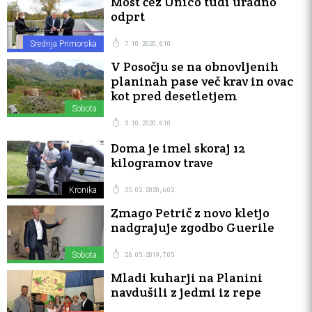
Most čez Unico tudi uradno
odprt
Srednja Primorska
7. 10. 2020, 6:10
V Posočju se na obnovljenih
planinah pase več krav in ovac
kot pred desetletjem
Sobota
3. 10. 2020, 6:10
Doma je imel skoraj 12
kilogramov trave
Kronika
25. 02. 2020, 6:02
Zmago Petrič z novo kletjo
nadgrajuje zgodbo Guerile
Sobota
26. 05. 2019, 7:05
Mladi kuharji na Planini
navdušili z jedmi iz repe