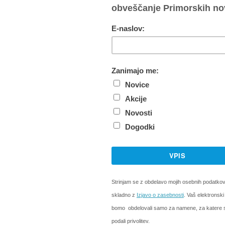
Si želite prebrati celoten članek?
mobilnim telefonom - Dnevni dostop 1,99 EUR
ga dostopa do vseh spletnih vsebin pošljite SMS s klju
.
telefonom je omogočeno pri operaterjih Telekom, A1, Telemach, T2 i
ste prejeli aktivacijsko kodo, ki jo vpišete v polje spodaj ali na
prijavn
omo samodejno obnavljali.