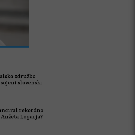
Slovenci v Italiji ogorčeni zaradi diskr
kulturnem večeru
alsko združbo
bsojeni slovenski
nanciral rekordno
Anžeta Logarja?