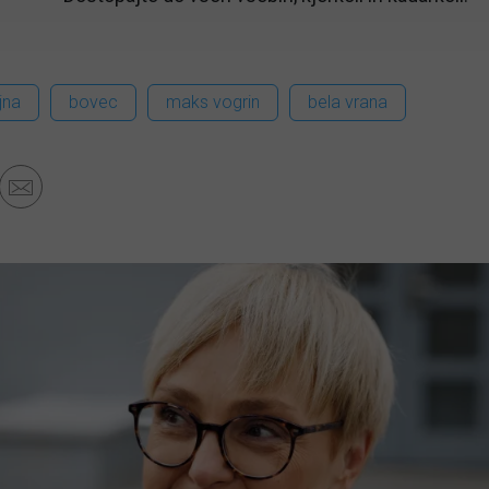
jna
bovec
maks vogrin
bela vrana