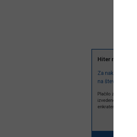
Hiter nakup z 
Za nakup dnevne
na številko
4246
Plačilo z mobilnim 
izvedenem plačilu bo
enkraten in ga ne b