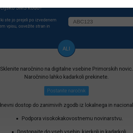
acijsko SMS kodo?
ki ste jo prejeli po izvedenem
em vpisu, osvežite stran in
ALI
Sklenite naročnino na digitalne vsebine Primorskih novic.
Naročnino lahko kadarkoli prekinete.
Postanite naročnik
nevni dostop do zanimivih zgodb iz lokalnega in nacional
Podpora visokokakovostnemu novinarstvu.
Dostopajte do vseh vsebin, kjerkoli in kadarkoli.