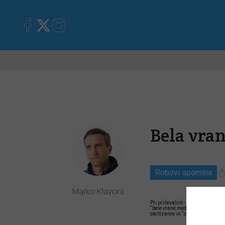
Primorska
Kronika
Mnen
Bela vran
Robovi spomina
Marko Klavora
Pri pričevalcih - prebivalkah in
“bele vrane med nemškimi oficirj
partizanov in “osvobojenega” ozem