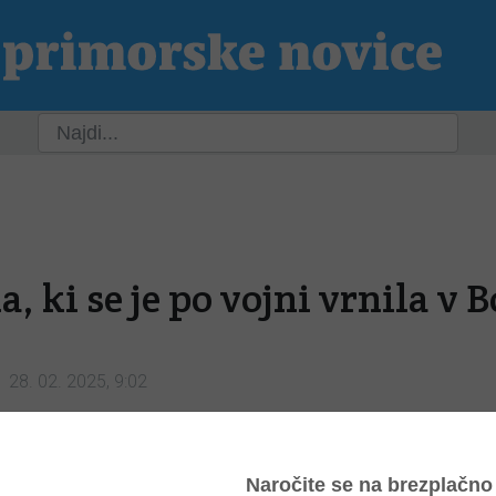
ja
Slovenija
Svet
Kultura
Šport
P
a, ki se je po vojni vrnila v 
28. 02. 2025, 9:02
 prebivalcih Bovca, ki so doživeli drugo svetovno vojno, in med memoarsko literaturo zasledimo po
i”, komandanta mesta, inženirja Maksa Vogrina, ki je oktobra 1943 zamenjal prejšnji SS-oddelek in n
lja v Soči, Trenti in Čezsoči, pač pa naj bi bil odporniškemu gibanju celo naklonjen.