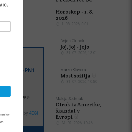
Horoskop - 1. 8.
2026
1. 08. 2026, 0:01
Bojan Gluhak
Joj, joj - Jojo
31. 07. 2026, 13:01
čno besedo
PN1
Marko Klavora
Most sožitja
31. 07. 2026, 10:50
n Bob. Po
i strani
. Nakup je
Mateja Sedmak
Otrok iz Amerike,
škandal v
Powered by
4EGI
Evropi
31. 07. 2026, 10:46