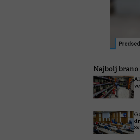
 preberite
Predsedn
Najbolj brano
Al
ve
Go
dr
Sv