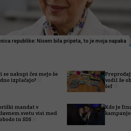
ica republike: Nisem bila pripeta, to je moja napaka
i se nakupi čez mejo še
Preprodaj
dno izplačajo?
vodil že o
šef
riški mandat v
Kdo je fi
žavnem svetu visi med
kampanjo 
obodo in SDS