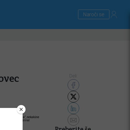
Naroči se
lus
Zanimivosti
Priloge
Bovec
Deli:
dobo “dobrega Nemca”, nekakšne
aj ne bi samo toleriral
Preberite še