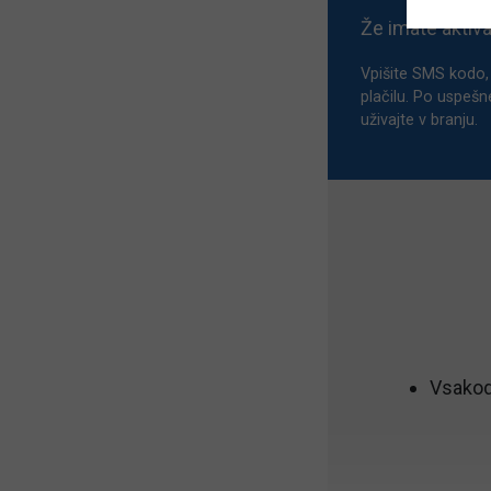
Že imate aktiv
Vpišite SMS kodo, 
plačilu. Po uspešn
uživajte v branju.
Vsakod