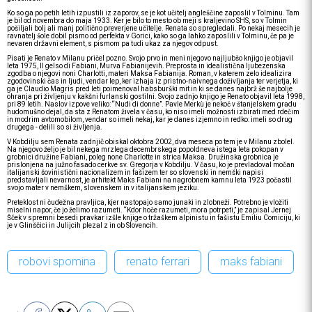
Ko so ga po petih letih izpustili iz zaporov, se je kot učitelj angleščine zaposlil v Tolminu. Tam
je bil od novembra do maja 1933. Ker je bilo to mesto ob meji s kraljevino SHS, so v Tolmin
pošiljali bolj ali manj politično preverjene učitelje. Renata so spregledali. Po nekaj mesecih je
ravnatelj šole dobil pismo od perfekta v Gorici, kako so ga lahko zaposlili v Tolminu, če pa je
nevaren državni element, s pismom pa tudi ukaz za njegov odpust.
Pisati je Renato v Milanu pričel pozno. Svojo prvo in meni njegovo najljubšo knjigo je objavil
leta 1975, Il gelso di Fabiani, Murva Fabianijevih. Preprosta in idealistična ljubezenska
zgodba o njegovi noni Charlotti, materi Maksa Fabianija. Roman, v katerem zelo idealizira
zgodovinski čas in ljudi, vendar lep, ker izhaja iz pristno-naivnega doživljanja ter verjetja, ki
ga je Claudio Magris pred leti poimenoval habsburški mit in ki se danes najbrž še najbolje
ohranja pri življenju v kakšni furlanski gostilni. Svojo zadnjo knjigo je Renato objavil leta 1998,
pri 89 letih. Naslov izpove veliko: “Nudi di donne”. Pavle Merkù je nekoč v štanjelskem gradu
hudomušno dejal, da sta z Renatom živela v času, ko niso imeli možnosti izbirati med rdečim
in modrim avtomobilom, vendar so imeli nekaj, kar je danes izjemno in redko: imeli so drug
drugega - delili so si življenja.
V Kobdilju sem Renata zadnjič obiskal oktobra 2002, dva meseca po tem je v Milanu zbolel.
Na njegovo željo je bil nekega mrzlega decembrskega popoldneva istega leta pokopan v
grobnici družine Fabiani, poleg none Charlotte in strica Maksa. Družinska grobnica je
prislonjena na južno fasado cerkve sv. Gregorja v Kobdilju. V času, ko je prevladoval močan
italijanski šovinistični nacionalizem in fašizem ter so slovenski in nemški napisi
predstavljali nevarnost, je arhitekt Maks Fabiani na nagrobnem kamnu leta 1923 počastil
svojo mater v nemškem, slovenskem in v italijanskem jeziku.
Preteklost ni čudežna pravljica, kjer nastopajo samo junaki in zlobneži. Potrebno je vložiti
miselni napor, če jo želimo razumeti. “Kdor hoče razumeti, mora potrpeti,” je zapisal Jernej
Šček v spremni besedi pravkar izšle knjige o tržaškem alpinistu in fašistu Emiliu Comiciju, ki
je v Glinščici in Julijcih plezal z in ob Slovencih.
robovi spomina
renato ferrari
maks fabiani