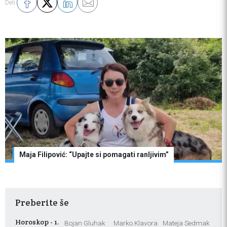
Deli:
Maja Filipović: “Upajte si pomagati ranljivim”
Preberite še
Horoskop - 1.
Bojan Gluhak
Marko Klavora
Mateja Sedmak