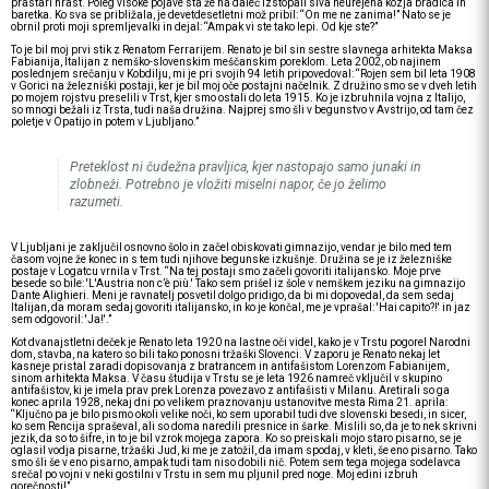
prastari hrast. Poleg visoke pojave sta že na daleč izstopali siva neurejena kozja bradica in
baretka. Ko sva se približala, je devetdesetletni mož pribil: “On me ne zanima!” Nato se je
obrnil proti moji spremljevalki in dejal: “Ampak vi ste tako lepi. Od kje ste?”
To je bil moj prvi stik z Renatom Ferrarijem. Renato je bil sin sestre slavnega arhitekta Maksa
Fabianija, Italijan z nemško-slovenskim meščanskim poreklom. Leta 2002, ob najinem
poslednjem srečanju v Kobdilju, mi je pri svojih 94 letih pripovedoval: “Rojen sem bil leta 1908
v Gorici na železniški postaji, ker je bil moj oče postajni načelnik. Z družino smo se v dveh letih
po mojem rojstvu preselili v Trst, kjer smo ostali do leta 1915. Ko je izbruhnila vojna z Italijo,
so mnogi bežali iz Trsta, tudi naša družina. Najprej smo šli v begunstvo v Avstrijo, od tam čez
poletje v Opatijo in potem v Ljubljano.”
Preteklost ni čudežna pravljica, kjer nastopajo samo junaki in
zlobneži. Potrebno je vložiti miselni napor, če jo želimo
razumeti.
V Ljubljani je zaključil osnovno šolo in začel obiskovati gimnazijo, vendar je bilo med tem
časom vojne že konec in s tem tudi njihove begunske izkušnje. Družina se je iz železniške
postaje v Logatcu vrnila v Trst. “Na tej postaji smo začeli govoriti italijansko. Moje prve
besede so bile: 'L'Austria non c’è più.' Tako sem prišel iz šole v nemškem jeziku na gimnazijo
Dante Alighieri. Meni je ravnatelj posvetil dolgo pridigo, da bi mi dopovedal, da sem sedaj
Italijan, da moram sedaj govoriti italijansko, in ko je končal, me je vprašal: 'Hai capito?!' in jaz
sem odgovoril: 'Ja!'.”
Kot dvanajstletni deček je Renato leta 1920 na lastne oči videl, kako je v Trstu pogorel Narodni
dom, stavba, na katero so bili tako ponosni tržaški Slovenci. V zaporu je Renato nekaj let
kasneje pristal zaradi dopisovanja z bratrancem in antifašistom Lorenzom Fabianijem,
sinom arhitekta Maksa. V času študija v Trstu se je leta 1926 namreč vključil v skupino
antifašistov, ki je imela prav prek Lorenza povezavo z antifašisti v Milanu. Aretirali so ga
konec aprila 1928, nekaj dni po velikem praznovanju ustanovitve mesta Rima 21. aprila:
“Ključno pa je bilo pismo okoli velike noči, ko sem uporabil tudi dve slovenski besedi, in sicer,
ko sem Rencija spraševal, ali so doma naredili presnice in šarke. Mislili so, da je to nek skrivni
jezik, da so to šifre, in to je bil vzrok mojega zapora. Ko so preiskali mojo staro pisarno, se je
oglasil vodja pisarne, tržaški Jud, ki me je zatožil, da imam spodaj, v kleti, še eno pisarno. Tako
smo šli še v eno pisarno, ampak tudi tam niso dobili nič. Potem sem tega mojega sodelavca
srečal po vojni v neki gostilni v Trstu in sem mu pljunil pred noge. Moj edini izbruh
gorečnosti!”