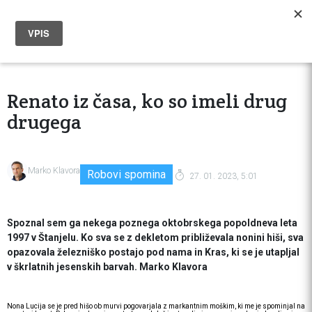
Renato iz časa, ko so imeli drug
drugega
Marko Klavora
Robovi spomina
27. 01. 2023, 5:01
Spoznal sem ga nekega poznega oktobrskega popoldneva leta
1997 v Štanjelu. Ko sva se z dekletom približevala nonini hiši, sva
opazovala železniško postajo pod nama in Kras, ki se je utapljal
v škrlatnih jesenskih barvah. Marko Klavora
Nona Lucija se je pred hišo ob murvi pogovarjala z markantnim moškim, ki me je spominjal na