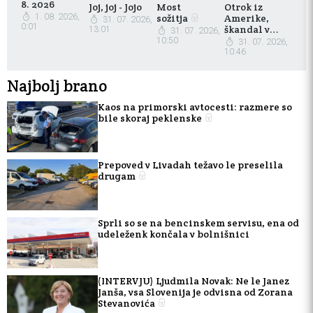
8. 2026
Joj, joj - Jojo
Most
Otrok iz
1. 08. 2026,
sožitja
Amerike,
31. 07. 2026,
0:01
škandal v
13:01
31. 07. 2026,
Evropi
10:50
31. 07. 2026,
10:46
Najbolj brano
Kaos na primorski avtocesti: razmere so
bile skoraj peklenske
Prepoved v Livadah težavo le preselila
drugam
Sprli so se na bencinskem servisu, ena od
udeleženk končala v bolnišnici
(INTERVJU) Ljudmila Novak: Ne le Janez
Janša, vsa Slovenija je odvisna od Zorana
Stevanovića