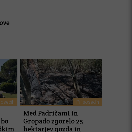
ove
sosedih
Pri sosedih
Med Padričami in
 bo
Gropado zgorelo 25
iškim
hektarjev gozda in