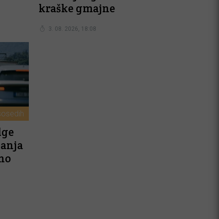
kraške gmajne
3. 08. 2026, 18:08
sosedih
lge
kanja
no
.