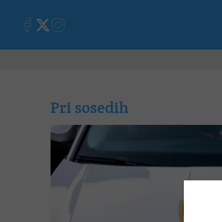
Primorska
Kronika
Mnen
Pri sosedih