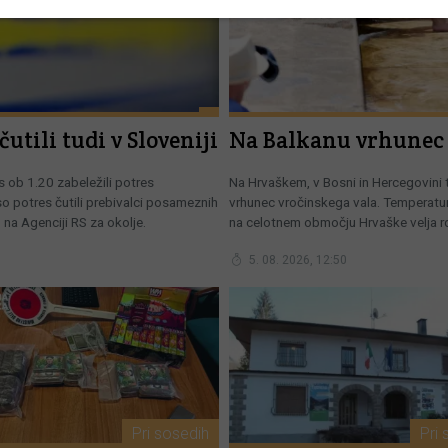
čutili tudi v Sloveniji
Na Balkanu vrhunec 
 ob 1.20 zabeležili potres
Na Hrvaškem, v Bosni in Hercegovini t
o potres čutili prebivalci posameznih
vrhunec vročinskega vala. Temperatur
 na Agenciji RS za okolje.
na celotnem območju Hrvaške velja 
popustila, poročajo portali v regiji.
5. 08. 2026, 12:50
Pri sosedih
Pri 