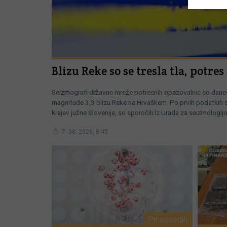
Blizu Reke so se tresla tla, potres 
Seizmografi državne mreže potresnih opazovalnic so danes
magnitude 3,3 blizu Reke na Hrvaškem. Po prvih podatkih s
krajev južne Slovenije, so sporočili iz Urada za seizmologijo
7. 08. 2026, 8:45
Pri sosedih