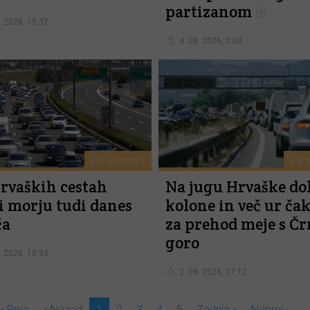
partizanom
. 2026, 15:37
4. 08. 2026, 5:00
Pri sosedih
Pri 
rvaških cestah
Na jugu Hrvaške do
i morju tudi danes
kolone in več ur ča
ča
za prehod meje s Čr
goro
. 2026, 10:33
2. 08. 2026, 17:12
« Prva
« Nazad
1
2
3
4
5
Zadnja »
Naprej ›
..