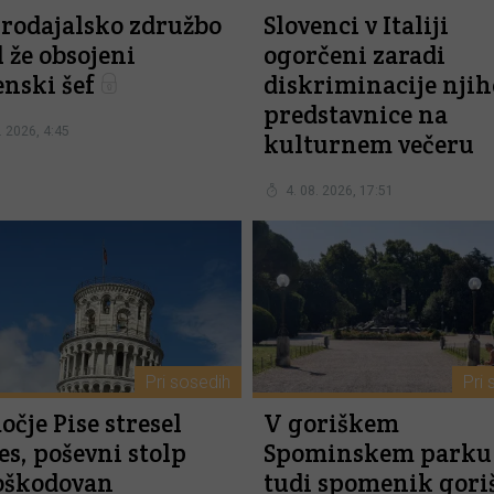
rodajalsko združbo
Slovenci v Italiji
l že obsojeni
ogorčeni zaradi
enski šef
diskriminacije njih
predstavnice na
. 2026, 4:45
kulturnem večeru
4. 08. 2026, 17:51
Pri sosedih
Pri 
čje Pise stresel
V goriškem
es, poševni stolp
Spominskem parku
oškodovan
tudi spomenik gor