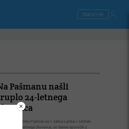
Naroči se
lus
Zanimivosti
Priloge
Na Pašmanu našli
truplo 24-letnega
Slovenca
a hrvaškem otoku Pašman so v zalivu Lučina v četrtek
ašli truplo 24-letnega Slovenca, so danes sporočili z