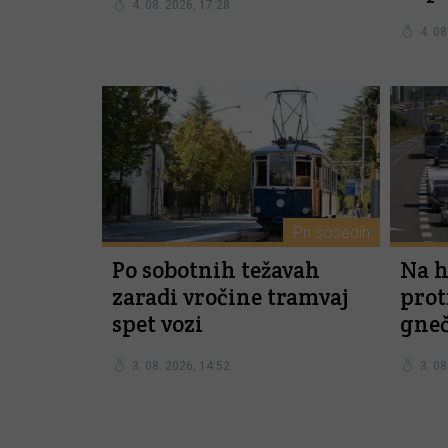
4. 08. 2026, 17:28
4. 08
Pri sosedih
Po sobotnih težavah
Na h
zaradi vročine tramvaj
prot
spet vozi
gne
3. 08. 2026, 14:52
3. 08