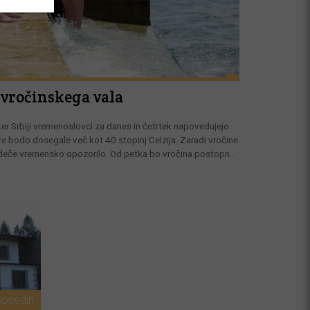
vročinskega vala
er Srbiji vremenoslovci za danes in četrtek napovedujejo
e bodo dosegale več kot 40 stopinj Celzija. Zaradi vročine
rdeče vremensko opozorilo. Od petka bo vročina postopno
sosedih