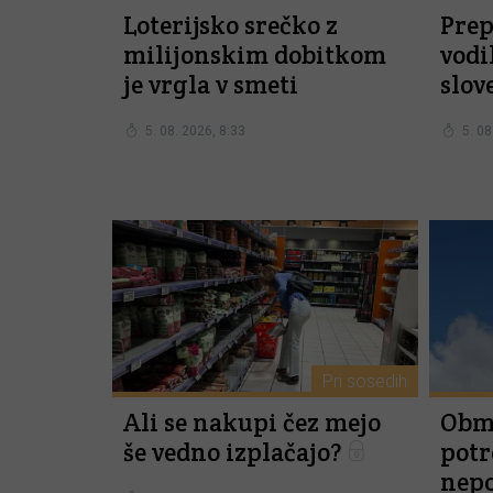
Loterijsko srečko z
Prep
milijonskim dobitkom
vodi
je vrgla v smeti
slov
5. 08. 2026, 8:33
5. 08
Pri sosedih
Ali se nakupi čez mejo
Obmo
še vedno izplačajo?
potr
nep