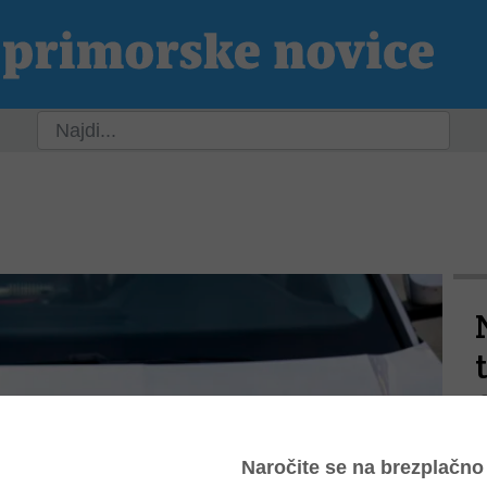
ja
Slovenija
Svet
Kultura
Šport
P
N
n