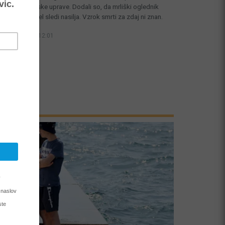
adrske policijske uprave. Dodali so, da mrliški oglednik
a truplu ni našel sledi nasilja. Vzrok smrti za zdaj ni znan.
7. 08. 2026, 12:01