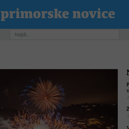
ja
Slovenija
Svet
Kultura
Šport
P
u