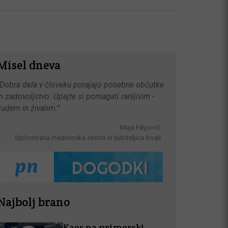
Misel dneva
“Dobra dela v človeku porajajo posebne občutke
in zadovoljstvo. Upajte si pomagati ranljivim -
ljudem in živalim.”
Maja Filipović
diplomirana medicinska sestra in ljubiteljica živali
Najbolj brano
Kaos na primorski