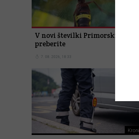
Jutri v
V novi številki Primorskih novi
preberite
7. 08. 2026, 18:33
Kron