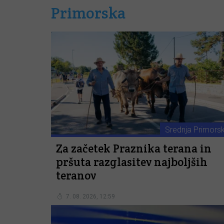
Primorska
Srednja Primors
Za začetek Praznika terana in
pršuta razglasitev najboljših
teranov
7. 08. 2026, 12:59