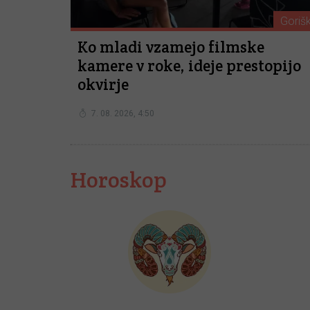
Goriš
Ko mladi vzamejo filmske
kamere v roke, ideje prestopijo
okvirje
7. 08. 2026, 4:50
Horoskop