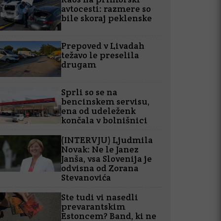
avtocesti: razmere so
bile skoraj peklenske
Prepoved v Livadah
težavo le preselila
drugam
Sprli so se na
bencinskem servisu,
ena od udeleženk
končala v bolnišnici
(INTERVJU) Ljudmila
Novak: Ne le Janez
Janša, vsa Slovenija je
odvisna od Zorana
Stevanovića
Ste tudi vi nasedli
prevarantskim
Estoncem? Band, ki ne