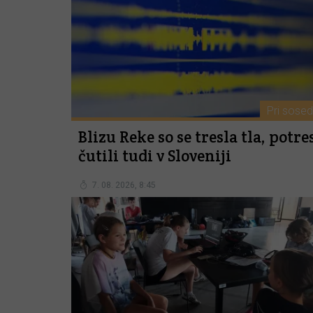
Pri sosed
Blizu Reke so se tresla tla, potre
čutili tudi v Sloveniji
7. 08. 2026, 8:45