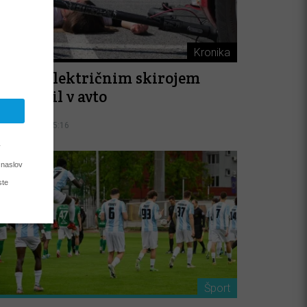
Kronika
trok z električnim skirojem
elno trčil v avto
7. 08. 2026, 15:16
Šport