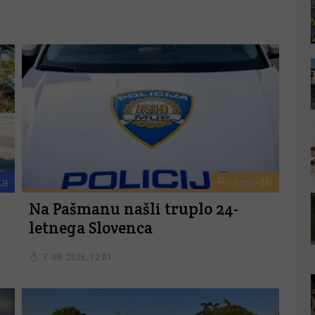
ka
Pri sosedih
Na Pašmanu našli truplo 24-
letnega Slovenca
7. 08. 2026, 12:01