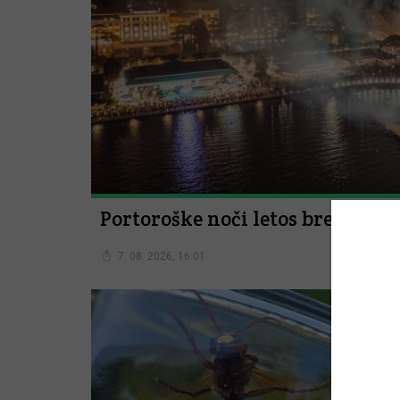
Portoroške noči letos brez ognj
7. 08. 2026, 16:01