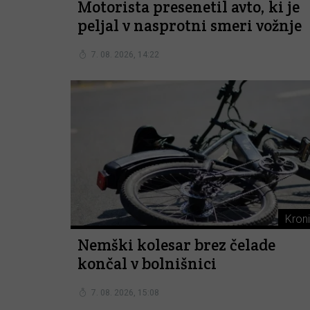
Motorista presenetil avto, ki je
peljal v nasprotni smeri vožnje
7. 08. 2026, 14:22
Kron
Nemški kolesar brez čelade
končal v bolnišnici
7. 08. 2026, 15:08