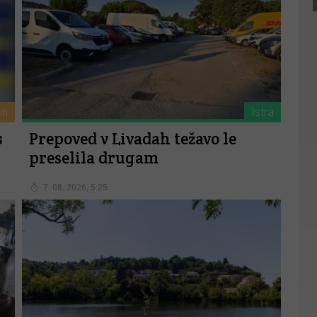
ih
Istra
s
Prepoved v Livadah težavo le
preselila drugam
7. 08. 2026, 5:25