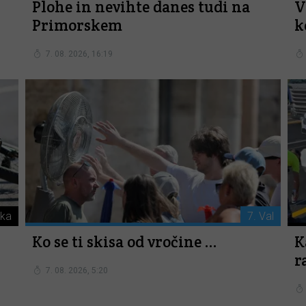
Plohe in nevihte danes tudi na
V
Primorskem
k
7. 08. 2026, 16:19
ika
7. Val
Ko se ti skisa od vročine ...
K
r
7. 08. 2026, 5:20