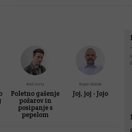
Aleš Sorta
Bojan Gluhak
o
Poletno gašenje
Joj, joj - Jojo
g
požarov in
posipanje s
pepelom