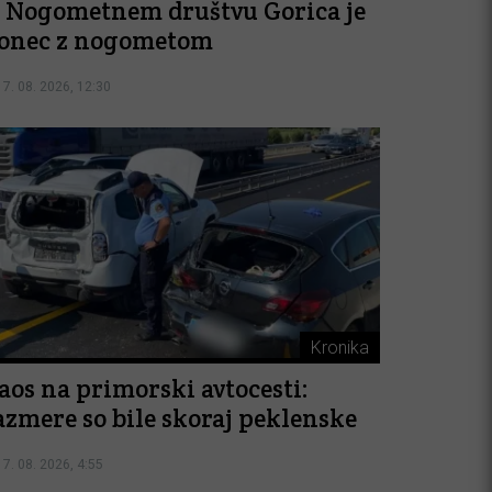
 Nogometnem društvu Gorica je
onec z nogometom
7. 08. 2026, 12:30
Kronika
aos na primorski avtocesti:
azmere so bile skoraj peklenske
7. 08. 2026, 4:55