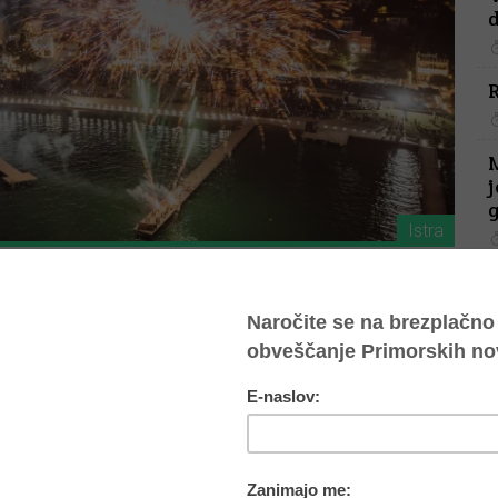
j
Istra
emeta