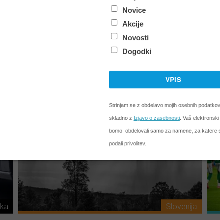
 PN
7. Val
c
Maja Filipović: “Upajte si
O
pomagati ranljivim”
č
7. 08. 2026, 5:10
ika
Slovenija