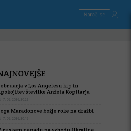
Naroči se
lus
Zanimivosti
Priloge
NAJNOVEJŠE
Februarja v Los Angelesu kip in
pokojitev številke Anžeta Kopitarja
7. 08. 2026, 20:22
Žoga Maradonove božje roke na dražbi
7. 08. 2026, 20:16
V ruskem napadu na vzhodu Ukrajine