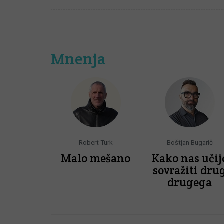
Mnenja
Robert Turk
Boštjan Bugarič
Malo mešano
Kako nas učij
sovražiti dru
drugega